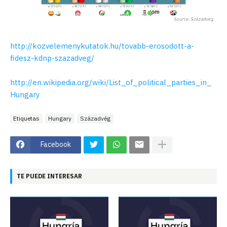
http://kozvelemenykutatok.hu/tovabb-erosodott-a-
fidesz-kdnp-szazadveg/
http://en.wikipedia.org/wiki/List_of_political_parties_in_
Hungary
Etiquetas
Hungary
Századvég
Facebook
TE PUEDE INTERESAR