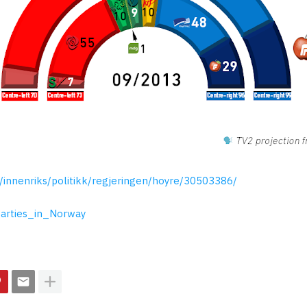
innenriks/politikk/regjeringen/hoyre/30503386/
_parties_in_Norway