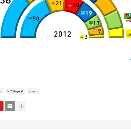
ón
NC Report
Spain