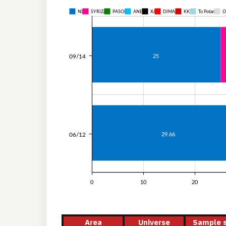
ND
SYRIZA
PASOK
ANEL
XA
DIMAR
KKE
To Potami
O
09/14
25
06/12
29.66
0
10
20
Area
Universe
Sample s