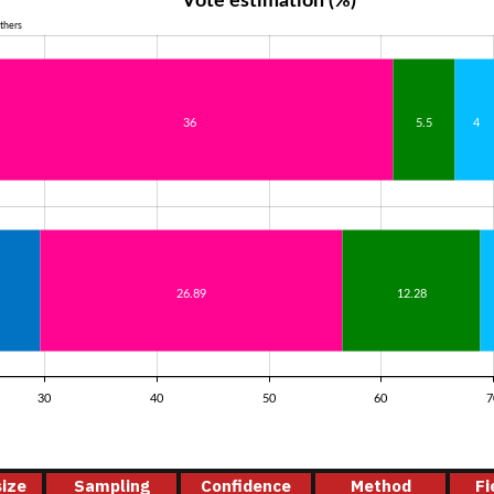
Vote estimation (%)
thers
36
5.5
4
26.89
12.28
30
40
50
60
7
ize
Sampling
Confidence
Method
Fi