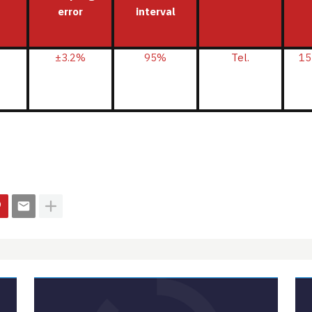
error
interval
±3.2%
95%
Tel.
15