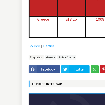
Greece
≥
18 y.o.
1008
Source
|
Parties
Etiquetas
Greece
Public Issue
Facebook
Twitter
TE PUEDE INTERESAR