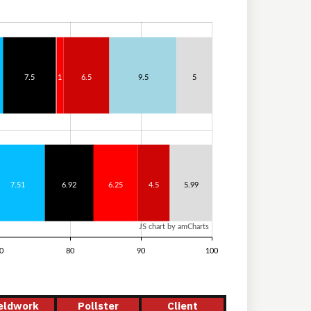
7.5
1
6.5
9.5
5
7.51
6.92
6.25
4.5
5.99
JS chart by amCharts
0
80
90
100
eldwork
Pollster
Client