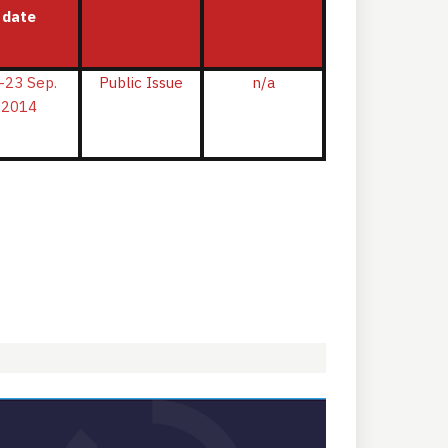
date
-23 Sep.
Public Issue
n/a
2014