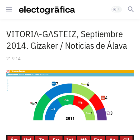
VITORIA-GASTEIZ, Septiembre
2014. Gizaker / Noticias de Álava
21.9.14
Ám
Uni
Ta
Err
Int
Mé
Fec
Au
Cli