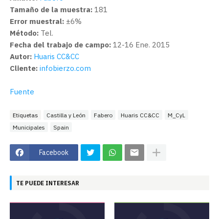
Tamaño de la muestra:
181
Error muestral:
±6%
Método:
Tel.
Fecha del trabajo de campo:
12-16 Ene. 2015
Autor:
Huaris CC&CC
Cliente:
infobierzo.com
Fuente
Etiquetas
Castilla y León
Fabero
Huaris CC&CC
M_CyL
Municipales
Spain
Facebook
TE PUEDE INTERESAR