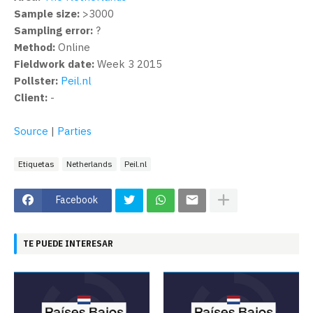
Sample size:
>3000
Sampling error:
?
Method:
Online
Fieldwork date:
Week 3 2015
Pollster:
Peil.nl
Client:
-
Source
|
Parties
Etiquetas
Netherlands
Peil.nl
Facebook
TE PUEDE INTERESAR