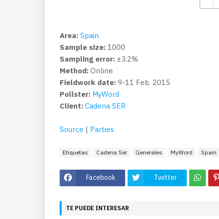
Area:
Spain
Sample size:
1000
Sampling error:
±3.2%
Method:
Online
Fieldwork date:
9-11 Feb. 2015
Pollster:
MyWord
Client:
Cadena SER
Source
|
Parties
Etiquetas
Cadena Ser
Generales
MyWord
Spain
Facebook
Twitter
TE PUEDE INTERESAR