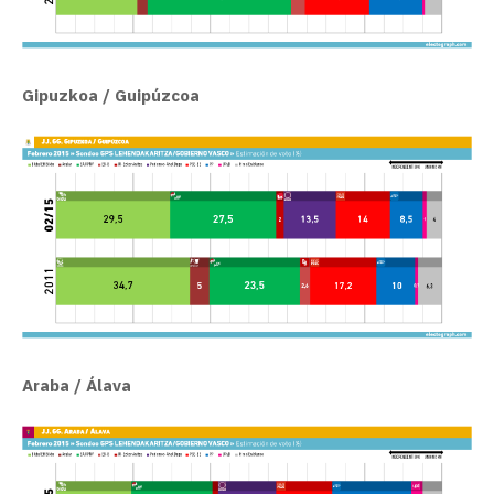
Gipuzkoa / Guipúzcoa
Araba / Álava