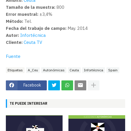
Ámbito:
Ceuta
Tamaño de la muestra:
800
Error muestral:
±3,4%
Método:
Tel.
Fecha del trabajo de campo:
May. 2014
Autor:
Infortécnica
Cliente:
Ceuta TV
Fuente
Etiquetas
A_Ceu
Autonómicas
Ceuta
Infortécnica
Spain
Facebook
TE PUEDE INTERESAR