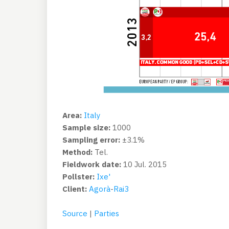
Area:
Italy
Sample size:
1000
Sampling error:
±3.1%
Method:
Tel.
Fieldwork date:
10 Jul. 2015
Pollster:
Ixe'
Client:
Agorà
-
Rai3
Source
|
Parties