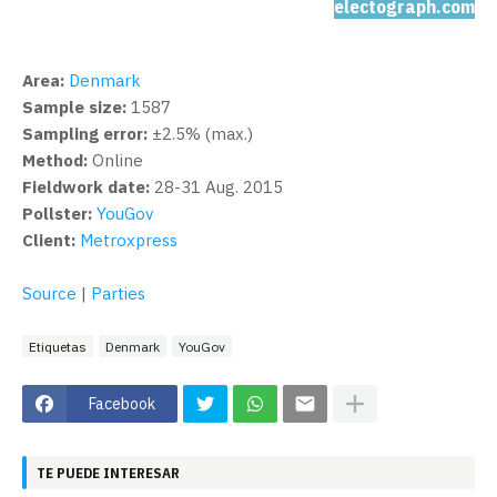
electograph.com
Area:
Denmark
Sample size:
1587
Sampling error:
±2.5% (max.)
Method:
Online
Fieldwork date:
28-31 Aug. 2015
Pollster:
YouGov
Client:
Metroxpress
Source
|
Parties
Etiquetas
Denmark
YouGov
Facebook
TE PUEDE INTERESAR