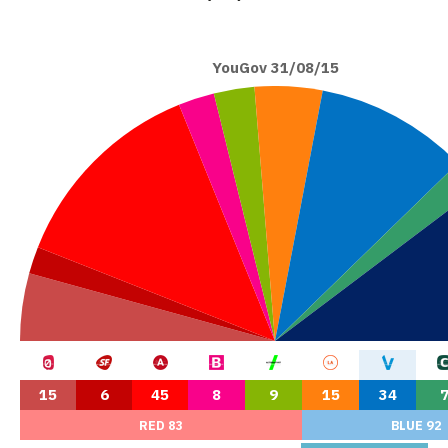
YouGov 31/08/15
15
6
45
8
9
15
34
RED 83
BLUE 92