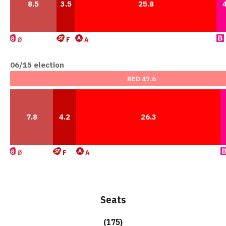
8.5
3.5
25.8
Ø
F
A
06/15 election
RED 47.6
7.8
4.2
26.3
Ø
F
A
Seats
(175)