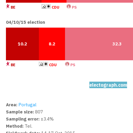
BE
CDU
PS
04/10/15 election
10.2
8.2
32.3
BE
CDU
PS
electograph.com
Area:
Portugal
Sample size:
807
Sampling error:
±3.4%
Method:
Tel.