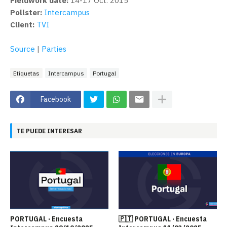
Fieldwork date:
14-17 Oct. 2015
Pollster:
Intercampus
Client:
TVI
Source
|
Parties
Etiquetas
Intercampus
Portugal
Facebook
TE PUEDE INTERESAR
PORTUGAL · Encuesta
🇵🇹 PORTUGAL · Encuesta