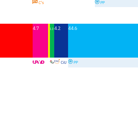
C's
PP
4.7
4.2
44.6
1.3
CiU
PP