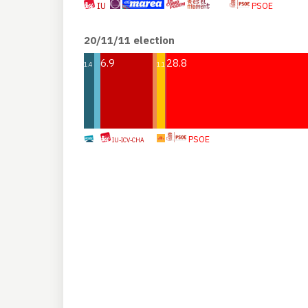
IU
PSOE
20/11/11 election
6.9
28.8
1.4
1.1
PSOE
IU-ICV-CHA