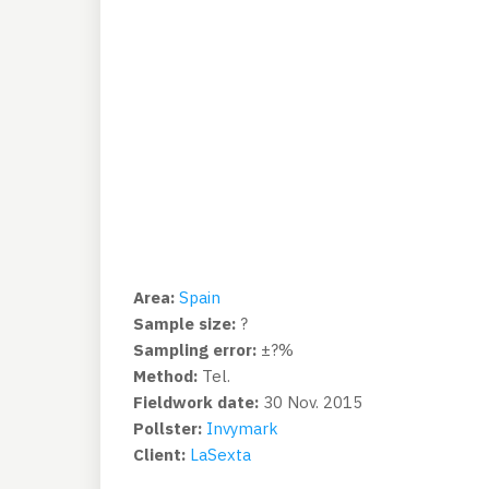
Area:
Spain
Sample size:
?
Sampling error:
±?%
Method:
Tel.
Fieldwork date:
30 Nov. 2015
Pollster:
Invymark
Client:
LaSexta