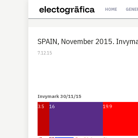
HOME
GENE
SPAIN, November 2015. Invymar
7.12.15
Invymark 30/11/15
3.5
16
19.9