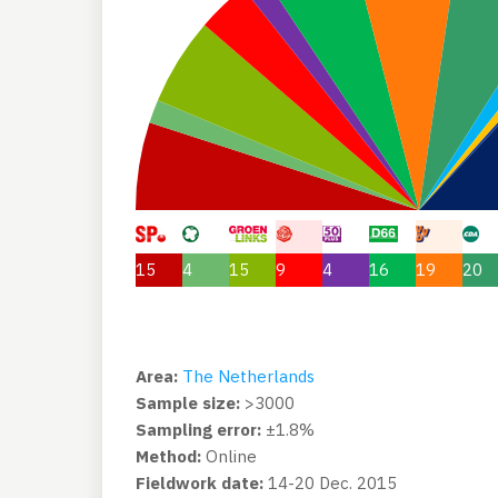
15
4
15
9
4
16
19
20
Area:
The Netherlands
Sample size:
>3000
Sampling error:
±1.8%
Method:
Online
Fieldwork date:
14-20 Dec. 2015