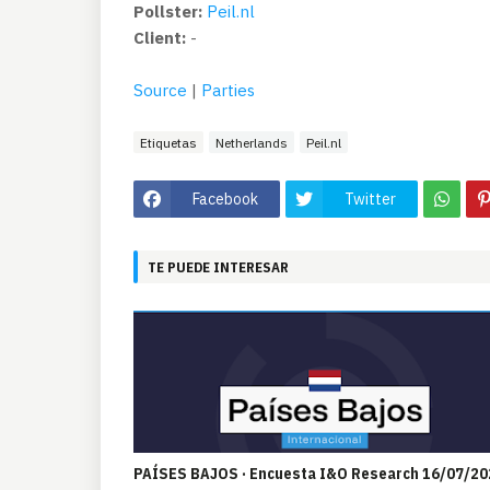
Pollster:
Peil.nl
Client:
-
Source
|
Parties
Etiquetas
Netherlands
Peil.nl
Facebook
Twitter
TE PUEDE INTERESAR
PAÍSES BAJOS · Encuesta I&O Research 16/07/20