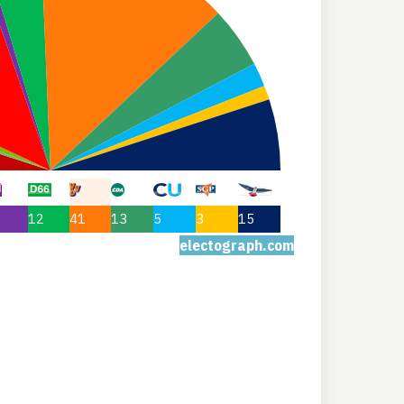
12
41
13
5
3
15
electograph.com