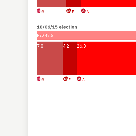
Ø
F
A
18/06/15 election
RED 47.6
7.8
4.2
26.3
Ø
F
A