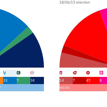
18/06/15 election
33
7
34
14
7
47
8
7
RED 85