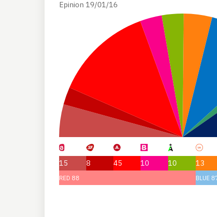
Epinion 19/01/16
15
8
45
10
10
13
RED 88
BLUE 8