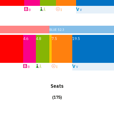
B
Å
I
V
BLUE 52.3
4.6
4.8
7.5
19.5
B
Å
I
V
Seats
(175)