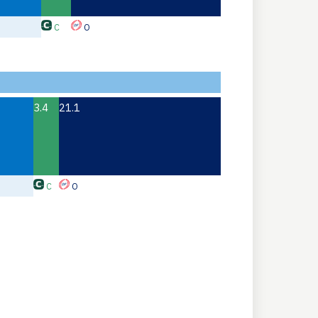
C
O
3.4
21.1
C
O