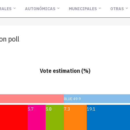
RALES
AUTONÓMICAS
MUNICIPALES
OTRAS
n poll
Vote estimation (%)
BLUE 49.9
5.7
5.8
7.3
19.1