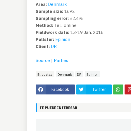
Area:
Denmark
Sample size:
1692
Sampling error:
±2.4%
Method:
Tel., online
Fieldwork date:
13-19 Jan. 2016
Pollster:
Epinion
Client:
DR
Source
|
Parties
Etiquetas
Denmark
DR
Epinion
Facebook
Twitter
TE PUEDE INTERESAR