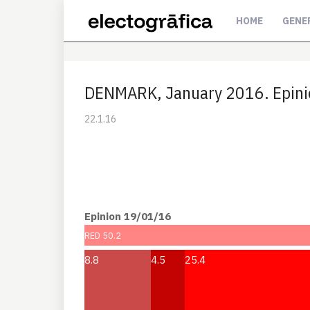
HOME
GENE
DENMARK, January 2016. Epinio
22.1.16
Epinion 19/01/16
RED 50.2
8.8
4.5
25.4