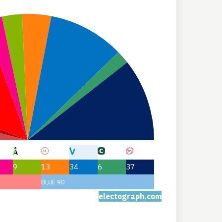
9
13
34
6
37
BLUE 90
electograph.com