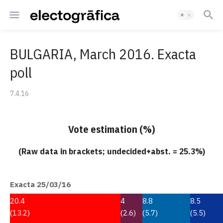
BULGARIA, March 2016. Exacta
poll
7.4.16
Vote estimation (%)
(Raw data in brackets; undecided+abst. = 25.3%)
Exacta 25/03/16
20.4
4
8.8
8.5
(13.2)
(2.6)
(5.7)
(5.5)