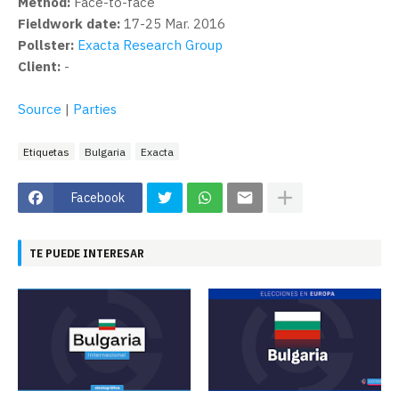
Method:
Face-to-face
Fieldwork date:
17-25 Mar. 2016
Pollster:
Exacta Research Group
Client:
-
Source
|
Parties
Etiquetas
Bulgaria
Exacta
Facebook
TE PUEDE INTERESAR