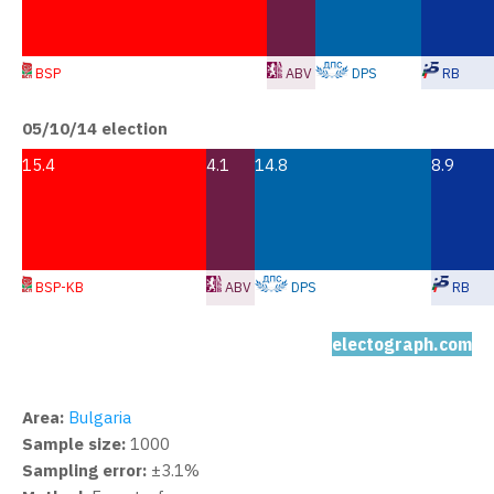
BSP
ABV
DPS
RB
05/10/14 election
15.4
4.1
14.8
8.9
BSP-KB
ABV
DPS
RB
electograph.com
Area:
Bulgaria
Sample size:
1000
Sampling error:
±3.1%