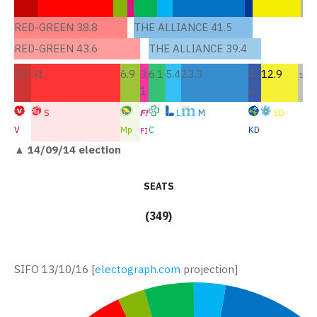
1
RED-GREEN 38.8
THE ALLIANCE 41.5
RED-GREEN 43.6
THE ALLIANCE 39.4
5.7
31
6.9
3.
6.1
5.4
23.3
4.
12.9
1
1
6
S
L
M
SD
V
Mp
C
KD
FI
▲ 14/09/14 election
seats
(349)
SIFO 13/10/16 [
electograph.com
projection]