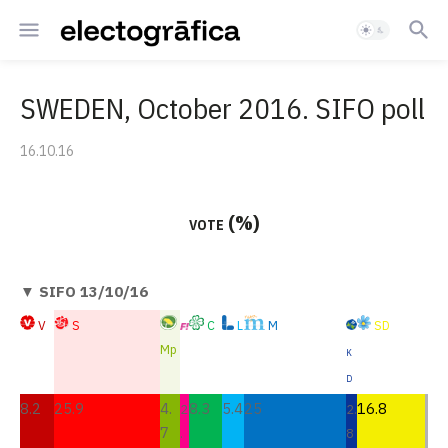
SWEDEN, October 2016. SIFO poll
16.10.16
vote (%)
▼ SIFO 13/10/16
V
S
C
L
M
SD
Mp
K
D
8.2
25.9
4.
8.3
5.4
25
16.8
2
2.
7
.
8