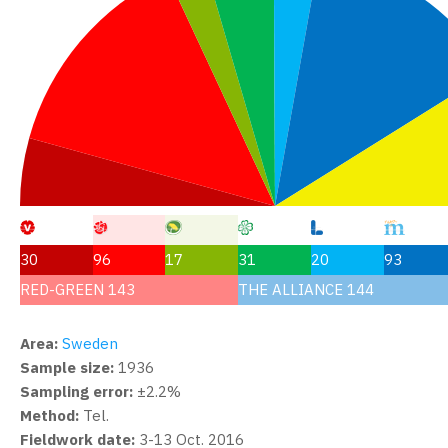
30
96
17
31
20
93
RED-GREEN 143
THE ALLIANCE 144
Area:
Sweden
Sample size:
1936
Sampling error:
±2.2%
Method:
Tel.
Fieldwork date:
3-13 Oct. 2016