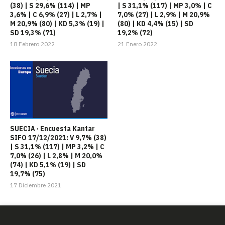
(38) | S 29,6% (114) | MP
| S 31,1% (117) | MP 3,0% | C
3,6% | C 6,9% (27) | L 2,7% |
7,0% (27) | L 2,9% | M 20,9%
M 20,9% (80) | KD 5,3% (19) |
(80) | KD 4,4% (15) | SD
SD 19,3% (71)
19,2% (72)
18 Febrero 2022
21 Enero 2022
SUECIA · Encuesta Kantar
SIFO 17/12/2021: V 9,7% (38)
| S 31,1% (117) | MP 3,2% | C
7,0% (26) | L 2,8% | M 20,0%
(74) | KD 5,1% (19) | SD
19,7% (75)
17 Diciembre 2021