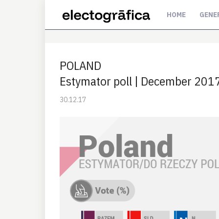
HOME
GENE
POLAND
Estymator poll | December 201
30.12.17