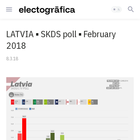
LATVIA ▪ SKDS poll ▪ February
2018
8.3.18