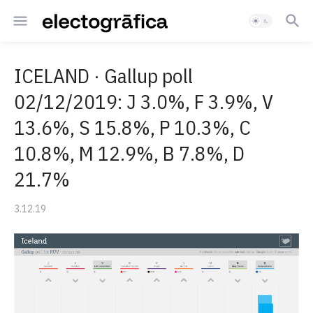
ICELAND · Gallup poll
02/12/2019: J 3.0%, F 3.9%, V
13.6%, S 15.8%, P 10.3%, C
10.8%, M 12.9%, B 7.8%, D
21.7%
3.12.19