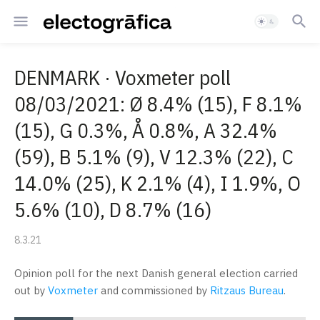
DENMARK · Voxmeter poll
08/03/2021: Ø 8.4% (15), F 8.1%
(15), G 0.3%, Å 0.8%, A 32.4%
(59), B 5.1% (9), V 12.3% (22), C
14.0% (25), K 2.1% (4), I 1.9%, O
5.6% (10), D 8.7% (16)
8.3.21
Opinion poll for the next Danish general election carried
out by
Voxmeter
and commissioned by
Ritzaus Bureau
.