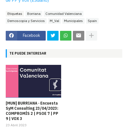
de PP y Vox (ESdiario)
Etiquetas
Borriana
Comunidad Valenciana
Demoscopia y Servicios
M_Val
Municipales
Spain
Facebook
TE PUEDE INTERESAR
[MUN] BURRIANA · Encuesta
SyM Consulting 23/04/2023:
COMPROMÍS 2 | PSOE 7 | PP
9 | VOX 3
23 Abril 2023