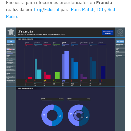
Encuesta para elecciones presidenciales en
Francia
realizada por
Ifop
/
Fiducial
para
Paris Match
,
LCI
y
Sud
Radio
.