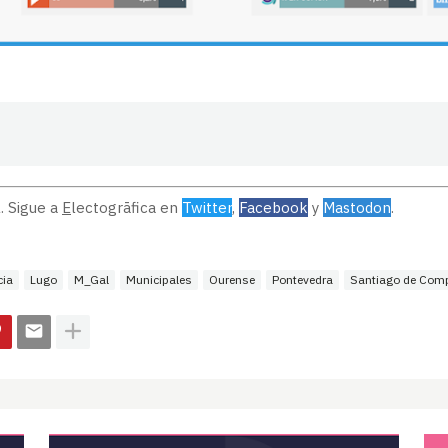
. Sigue a
E
lectogrāfica en
Twitter
,
Facebook
y
Mastodon
.
cia
Lugo
M_Gal
Municipales
Ourense
Pontevedra
Santiago de Com