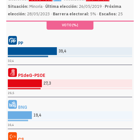
Situación:
Minoría ·
Última elección:
26/05/2019 ·
Próxima
elección:
28/05/2023 ·
Barrera electoral:
5% ·
Escaños:
25
VOTO (%)
PP
39,4
32,4
PSdeG-PSOE
27,3
26,5
BNG
19,4
16,4
CS