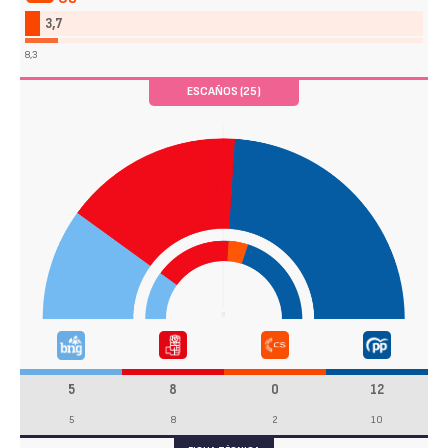
3,7
8,3
ESCAÑOS (25)
5
8
0
12
5
8
2
10