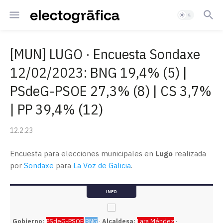
[MUN] LUGO · Encuesta Sondaxe
12/02/2023: BNG 19,4% (5) |
PSdeG-PSOE 27,3% (8) | CS 3,7%
| PP 39,4% (12)
12.2.23
Encuesta para elecciones municipales en
Lugo
realizada
por
Sondaxe
para
La Voz de Galicia
.
INFO
Gobierno:
PSdeG-PSOE
BNG
·
Alcaldesa:
Lara Méndez
·