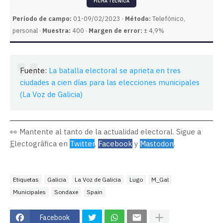
FICHA TÉCNICA
Periodo de campo:
01-09/02/2023 ·
Método:
Telefónico,
personal ·
Muestra:
400 ·
Margen de error:
± 4,9%
Fuente:
La batalla electoral se aprieta en tres
ciudades a cien días para las elecciones municipales
(La Voz de Galicia)
👀 Mantente al tanto de la actualidad electoral. Sigue a
E
lectogrāfica en
Twitter
,
Facebook
y
Mastodon
.
Etiquetas
Galicia
La Voz de Galicia
Lugo
M_Gal
Municipales
Sondaxe
Spain
Facebook