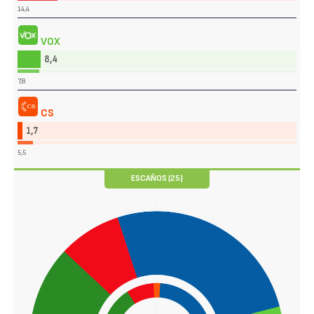
14,4
VOX
8,4
7,8
CS
1,7
5,5
ESCAÑOS (25)