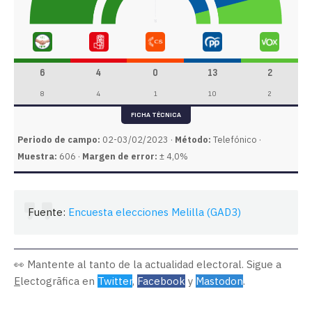
6
4
0
13
2
8
4
1
10
2
FICHA TÉCNICA
Periodo de campo:
02-03/02/2023 ·
Método:
Telefónico ·
Muestra:
606 ·
Margen de error:
± 4,0%
Fuente:
Encuesta elecciones Melilla (GAD3)
👀 Mantente al tanto de la actualidad electoral. Sigue a
E
lectogrāfica en
Twitter
,
Facebook
y
Mastodon
.