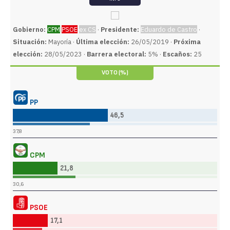
Gobierno:
CPM
PSOE
ex CS
·
Presidente:
Eduardo de Castro
·
Situación:
Mayoría ·
Última elección:
26/05/2019 ·
Próxima
elección:
28/05/2023 ·
Barrera electoral:
5% ·
Escaños:
25
VOTO (%)
PP
46,5
37,8
CPM
21,8
30,6
PSOE
17,1