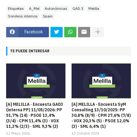
Etiquetas
A_Mel
Autonómicas
GAD 3
Melilla
Sondeos internos
Spain
Facebook
TE PUEDE INTERESAR
[A] MELILLA · Encuesta GAD3
[A] MELILLA · Encuesta SyM
(interna PP) 11/05/2026: PP
Consulting 13/10/2025: PP
51,7% (14) · PSOE 13,4%
30,8% (8/9) · CPM 27,6% (7/8)
(3/4) · CPM 11,4% (3) · VOX
· VOX 20,3% (5) · PSOE 12,0%
11,3% (2/3) · SML 9,3% (2)
(3) · SML 6,4% (1)
12 Mayo 2026
13 Octubre 2025