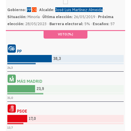
Gobierno:
PP
CS
·
Alcalde:
José Luis Martínez-Almeida
·
Situación:
Minoría ·
Última elección:
26/05/2019 ·
Próxima
elección:
28/05/2023 ·
Barrera electoral:
5% ·
Escaños:
57
VOTO (%)
PP
38,3
24,3
MÁS MADRID
23,9
31,0
PSOE
17,0
13,7