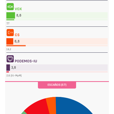
VOX
8,6
7,7
CS
6,8
19,2
PODEMOS-IU
3,6
2,6 [IU-MpM]
ESCAÑOS (57)