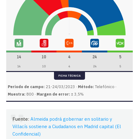
14
10
4
24
5
14
10
4
24
5
FICHA TÉCNICA
Periodo de campo:
21-24/03/2023 ·
Método:
Telefónico ·
Muestra:
800 ·
Margen de error:
± 3,5%
Fuente:
Almeida podrá gobernar en solitario y
Villacís sostiene a Ciudadanos en Madrid capital (El
Confidencial)