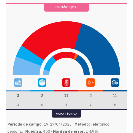
ESCAÑOS (27)
3
2
11
0
11
2
6
9
1
9
FICHA TÉCNICA
Periodo de campo:
19-27/04/2023 ·
Método:
Telefónico,
personal ·
Muestra:
400 ·
Margen de error:
± 4,9%