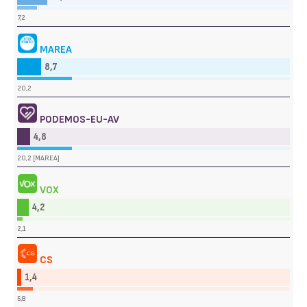
7,2
MAREA
8,7
20,2
PODEMOS-EU-AV
4,8
20,2 [MAREA]
VOX
4,2
2,1
CS
1,4
5,8