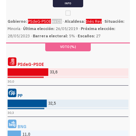
INFO
Gobierno:
PSdeG-PSOE
ex CS
·
Alcaldesa:
Inés Rey
·
Situación:
Minoría ·
Última elección:
26/05/2019 ·
Próxima elección:
28/05/2023 ·
Barrera electoral:
5% ·
Escaños:
27
VOTO (%)
PSdeG-PSOE
33,6
30,0
PP
32,5
30,3
BNG
11,0