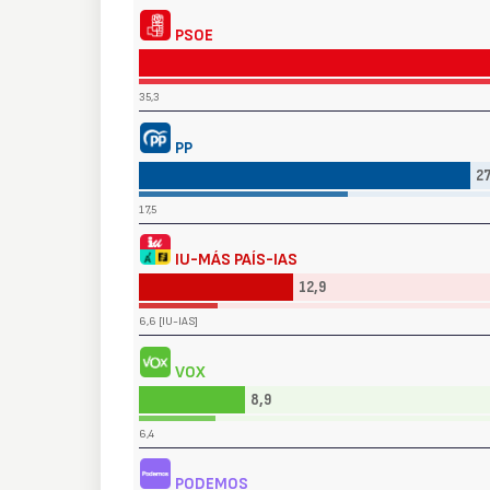
PSOE
35,3
PP
27
17,5
IU-MÁS PAÍS-IAS
12,9
6,6 [IU-IAS]
VOX
8,9
6,4
PODEMOS