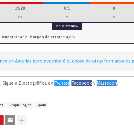
19/20
0/1
0
20
2
5
FICHA TÉCNICA
·
Muestra:
452 ·
Margen de error:
± 4,6%
nes en Asturias pero necesitará el apoyo de otras formaciones p
. Sigue a
E
lectogrāfica en
Twitter
,
Facebook
y
Mastodon
.
.es
Simple Lógica
Spain