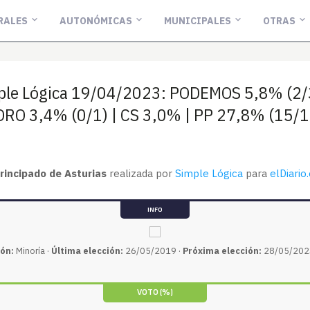
RALES
AUTONÓMICAS
MUNICIPALES
OTRAS
mple Lógica 19/04/2023: PODEMOS 5,8% (2/
ORO 3,4% (0/1) | CS 3,0% | PP 27,8% (15/1
rincipado de Asturias
realizada por
Simple Lógica
para
elDiario
INFO
ión:
Minoría ·
Última elección:
26/05/2019 ·
Próxima elecció
n:
28/05/202
VOTO (%)