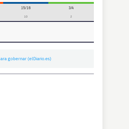
15/16
3/4
10
2
ara gobernar (elDiario.es)