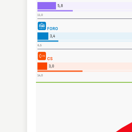
5,8
11,0
FORO
3,4
6,5
CS
3,0
14,0