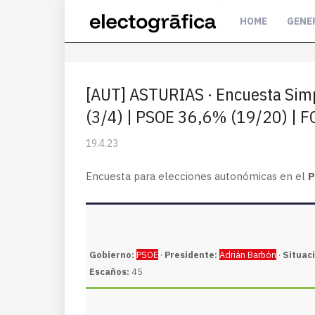
HOME
GENE
[AUT] ASTURIAS · Encuesta Si
(3/4) | PSOE 36,6% (19/20) | F
19.4.23
Encuesta para elecciones autonómicas en el
P
Gobierno:
PSOE
·
Presidente:
Adrián Barbón
·
Situac
Escaños:
45