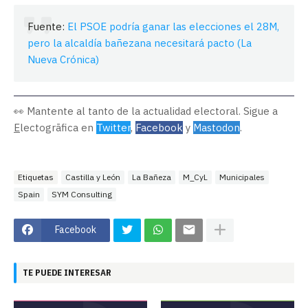
Fuente:
El PSOE podría ganar las elecciones el 28M,
pero la alcaldía bañezana necesitará pacto (La
Nueva Crónica)
👀 Mantente al tanto de la actualidad electoral. Sigue a
E
lectogrāfica en
Twitter
,
Facebook
y
Mastodon
.
Etiquetas
Castilla y León
La Bañeza
M_CyL
Municipales
Spain
SYM Consulting
Facebook
TE PUEDE INTERESAR