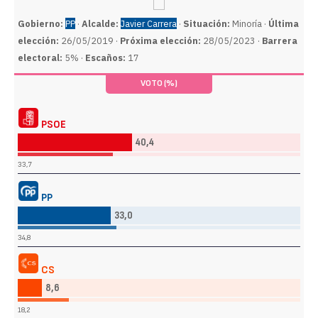
Gobierno:
PP
·
Alcalde:
Javier Carrera
·
Situación:
Minoría ·
Última
elección:
26/05/2019 ·
Próxima elección:
28/05/2023 ·
Barrera
electoral:
5% ·
Escaños:
17
VOTO (%)
PSOE
40,4
33,7
PP
33,0
34,8
CS
8,6
18,2