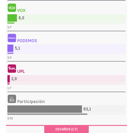
VOX
8,0
5,7
PODEMOS
5,1
5,0
UPL
2,0
1,7
Participación
63,1
67,5
ESCAÑOS (17)