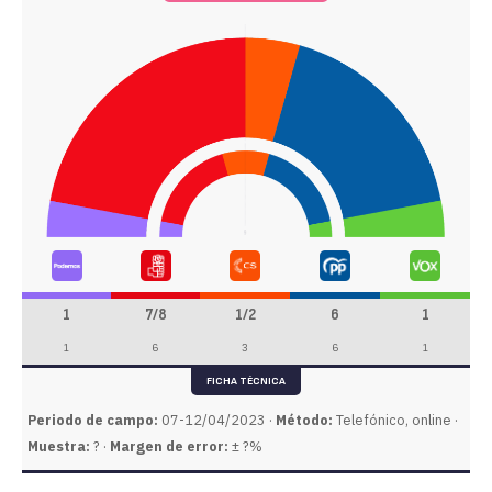
1
7/8
1/2
6
1
1
6
3
6
1
FICHA TÉCNICA
Periodo de campo:
07-12/04/2023 ·
Método:
Telefónico, online ·
Muestra:
? ·
Margen de error:
± ?%