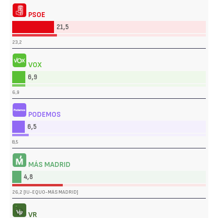
PSOE
21,5
23,2
VOX
6,9
6,9
PODEMOS
6,5
8,5
MÁS MADRID
4,8
26,2 [IU-EQUO-MÁS MADRID]
VR