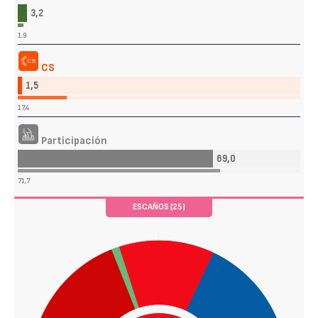
3,2
1,9
CS
1,5
17,4
Participación
69,0
71,7
ESCAÑOS (25)