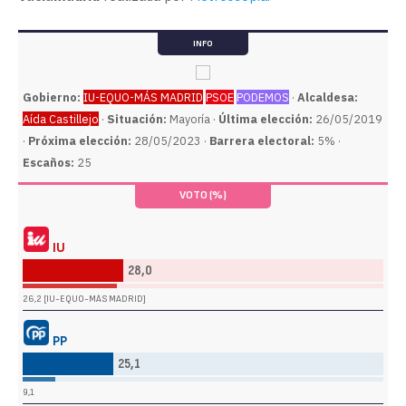
INFO
Gobierno:
IU-EQUO-MÁS MADRID
PSOE
PODEMOS
·
Alcaldesa:
Aída Castillejo
·
Situación:
Mayoría ·
Última elección:
26/05/2019
·
Próxima elección:
28/05/2023 ·
Barrera electoral:
5% ·
Escaños:
25
VOTO (%)
IU
28,0
26,2 [IU-EQUO-MÁS MADRID]
PP
25,1
9,1