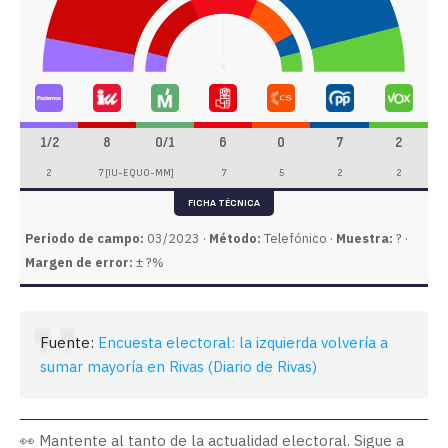
1/2
8
0/1
6
0
7
2
2
7 [IU-EQUO-MM]
7
5
2
2
FICHA TÉCNICA
Periodo de campo:
03/2023 ·
Método:
Telefónico ·
Muestra:
? ·
Margen de error:
± ?%
Fuente:
Encuesta electoral: la izquierda volvería a
sumar mayoría en Rivas (Diario de Rivas)
👀 Mantente al tanto de la actualidad electoral. Sigue a