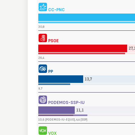
CC-PNC
30,8
PSOE
27,
26,4
PP
13,7
9,7
PODEMOS-SSP-IU
11,1
10,6 [PODEMOS-IU-EQUO], 4,4 [SSP]
VOX