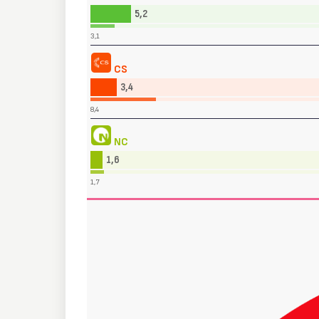
5,2
3,1
CS
3,4
8,4
NC
1,6
1,7