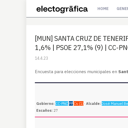
HOME
GENE
[MUN] SANTA CRUZ DE TENERIF
1,6% | PSOE 27,1% (9) | CC-PNC
14.4.23
Encuesta para elecciones municipales en
Sant
Gobierno:
CC-PNC
PP
Cs (1)
·
Alcalde:
José Manuel B
Escaños:
27