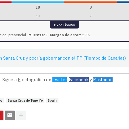
10
0
10
2
FICHA TÉCNICA
ico, presencial ·
Muestra:
? ·
Margen de error:
± ?%
en Santa Cruz y podría gobernar con el PP (Tiempo de Canarias)
. Sigue a
E
lectogrāfica en
Twitter
,
Facebook
y
Mastodon
.
es
Santa Cruz de Tenerife
Spain