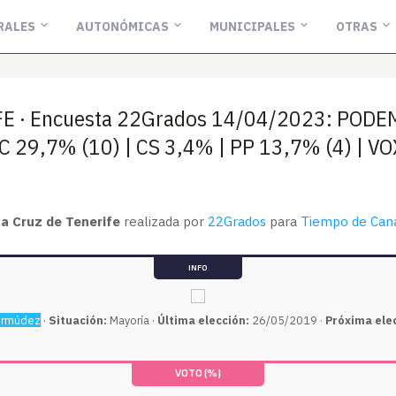
RALES
AUTONÓMICAS
MUNICIPALES
OTRAS
E · Encuesta 22Grados 14/04/2023: PODEM
 29,7% (10) | CS 3,4% | PP 13,7% (4) | VO
a Cruz de Tenerife
realizada por
22Grados
para
Tiempo de Cana
INFO
ermúdez
·
Situación:
Mayoría ·
Última elección:
26/05/2019 ·
Próxima ele
VOTO (%)