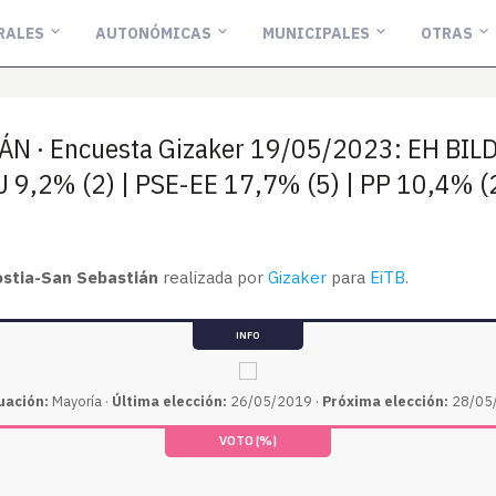
RALES
AUTONÓMICAS
MUNICIPALES
OTRAS
 · Encuesta Gizaker 19/05/2023: EH BIL
9,2% (2) | PSE-EE 17,7% (5) | PP 10,4% (
stia-San Sebastián
realizada por
Gizaker
para
EiTB
.
INFO
uación:
Mayoría ·
Última elección:
26/05/2019 ·
Próxima elección:
28/05/
VOTO (%)