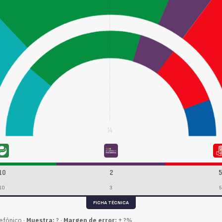
10
2
5
10
3
5
FICHA TÉCNICA
efónico ·
Muestra:
? ·
Margen de error:
± ?%