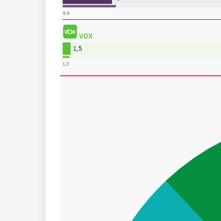
9,9
VOX
1,5
1,3