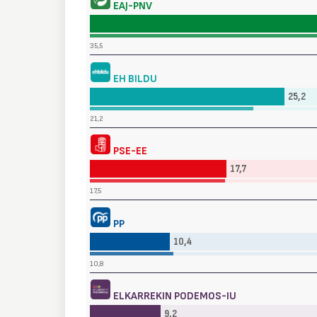
EAJ-PNV
35,5
EH BILDU
25,2
21,2
PSE-EE
17,7
17,5
PP
10,4
10,8
ELKARREKIN PODEMOS-IU
9,2