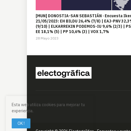
[MUN] DONOSTIA-SAN SEBASTIÁN · Encuesta Iker
21/05/2023: EH BILDU 26,4% (7/8) | EAJ-PNV 32,
(9/10) | ELKARREKIN PODEMOS-IU 9,6% (2/3) | PS
EE 18,1% (5) | PP 10,6% (3) | VOX 1,7%
28 Mayo 2023
Esta web utiliza cookies para mejorar tu
experiencia.
OK !