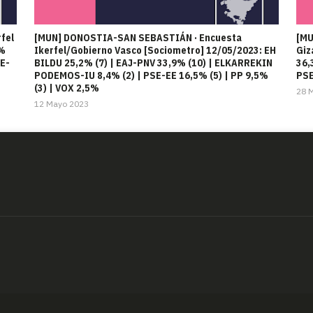
fel
[MUN] DONOSTIA-SAN SEBASTIÁN · Encuesta
[MU
3%
Ikerfel/Gobierno Vasco [Sociometro] 12/05/2023: EH
Giz
E-
BILDU 25,2% (7) | EAJ-PNV 33,9% (10) | ELKARREKIN
36,
PODEMOS-IU 8,4% (2) | PSE-EE 16,5% (5) | PP 9,5%
PSE
(3) | VOX 2,5%
28 
12 Mayo 2023