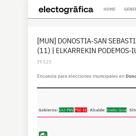
HOME
GENE
[MUN] DONOSTIA-SAN SEBASTIÁN
(11) | ELKARREKIN PODEMOS-IU 
19.5.23
Encuesta para elecciones municipales en
Dono
Gobierno:
EAJ-PNV
PSE-EE
·
Alcalde:
Eneko Goia
·
Sit