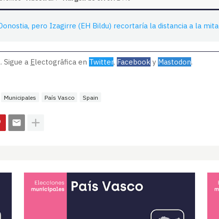
onostia, pero Izagirre (EH Bildu) recortaría la distancia a la mita
. Sigue a
E
lectogrāfica en
Twitter
,
Facebook
y
Mastodon
.
Municipales
País Vasco
Spain