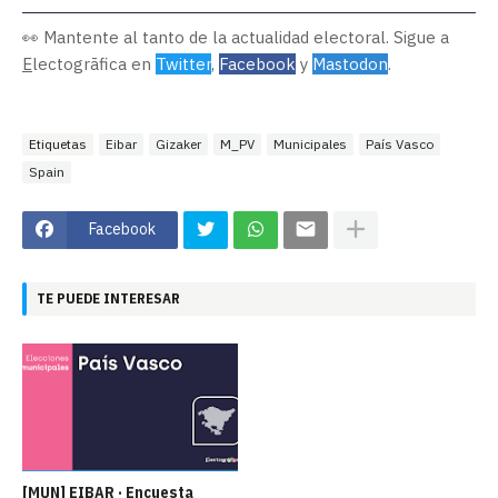
👀 Mantente al tanto de la actualidad electoral. Sigue a
E
lectogrāfica en
Twitter
,
Facebook
y
Mastodon
.
Etiquetas
Eibar
Gizaker
M_PV
Municipales
País Vasco
Spain
Facebook
TE PUEDE INTERESAR
[MUN] EIBAR · Encuesta