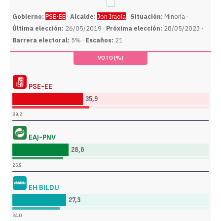
Gobierno:
PSE-EE
·
Alcalde:
Jon Iraola
·
Situación:
Minoría ·
Última elección:
26/05/2019 ·
Próxima elección:
28/05/2023 ·
Barrera electoral:
5% ·
Escaños:
21
VOTO (%)
PSE-EE
35,9
39,2
EAJ-PNV
28,6
25,9
EH BILDU
27,3
24,0