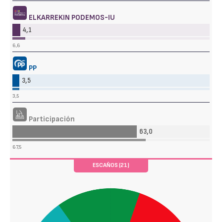
ELKARREKIN PODEMOS-IU
4,1
6,6
PP
3,5
3,5
Participación
63,0
67,5
ESCAÑOS (21)