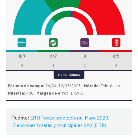
6/7
6/7
0
8/9
5
6
1
9
FICHA TÉCNICA
Periodo de campo:
26/04-12/05/2023 ·
Método:
Telefónico ·
Muestra:
400 ·
Margen de error:
± 4,9%
Fuente:
EiTB Focus preelectoral. Mayo 2023.
Elecciones forales y municipales CAV (EiTB)