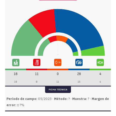
16
11
0
26
4
19
8
11
15
4
FICHA TÉCNICA
Periodo de campo:
05/2023 ·
Método:
? ·
Muestra:
? ·
Margen de
error:
± ?%