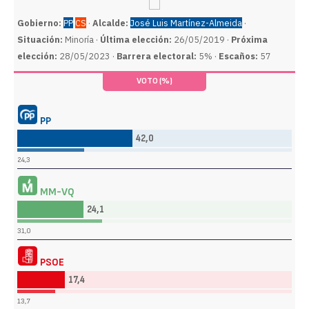
Gobierno:
PP
CS
·
Alcalde:
José Luis Martínez-Almeida
·
Situación:
Minoría ·
Última elección:
26/05/2019 ·
Próxima
elección:
28/05/2023 ·
Barrera electoral:
5% ·
Escaños:
57
VOTO (%)
PP
42,0
24,3
MM-VQ
24,1
31,0
PSOE
17,4
13,7