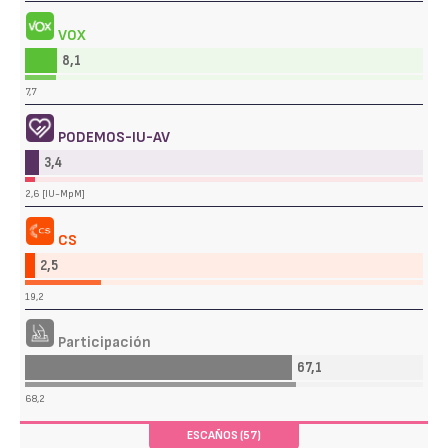
VOX
8,1
7,7
PODEMOS-IU-AV
3,4
2,6 [IU-MpM]
CS
2,5
19,2
Participación
67,1
68,2
ESCAÑOS (57)