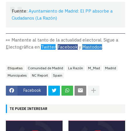
Fuente:
Ayuntamiento de Madrid: El PP absorbe a
Ciudadanos (La Razón)
👀 Mantente al tanto de la actualidad electoral. Sigue a
E
lectogrāfica en
Twitter
,
Facebook
y
Mastodon
.
Etiquetas
Comunidad de Madrid
La Razón
M_Mad
Madrid
Municipales
NC Report
Spain
Facebook
TE PUEDE INTERESAR