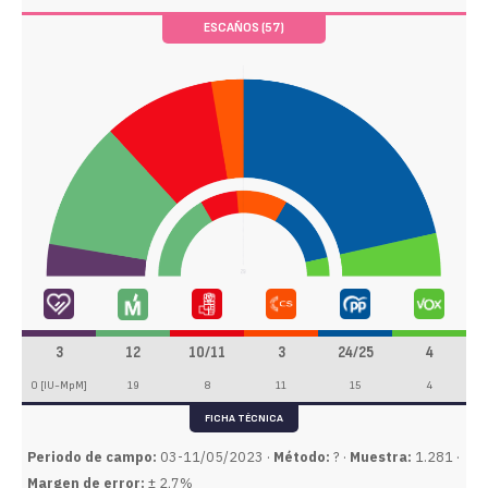
ESCAÑOS (57)
3
12
10/11
3
24/25
4
0 [IU-MpM]
19
8
11
15
4
FICHA TÉCNICA
Periodo de campo:
03-11/05/2023 ·
Método:
? ·
Muestra:
1.281 ·
Margen de error:
± 2,7%