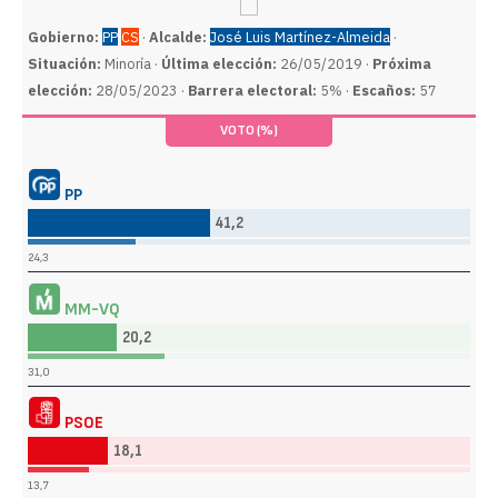
Gobierno:
PP
CS
·
Alcalde:
José Luis Martínez-Almeida
·
Situación:
Minoría ·
Última elección:
26/05/2019 ·
Próxima
elección:
28/05/2023 ·
Barrera electoral:
5% ·
Escaños:
57
VOTO (%)
PP
41,2
24,3
MM-VQ
20,2
31,0
PSOE
18,1
13,7