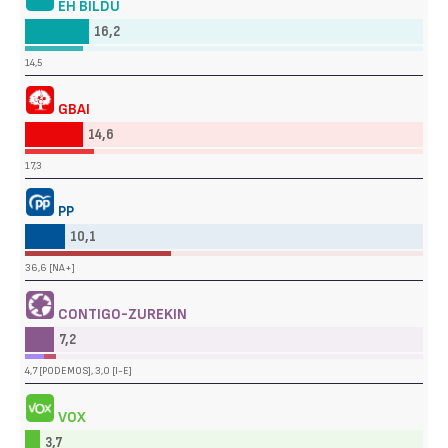
EH BILDU
16,2
14,5
GBAI
14,6
17,3
PP
10,1
36,6 [NA+]
CONTIGO-ZUREKIN
7,2
4,7 [PODEMOS], 3,0 [I-E]
VOX
3,7