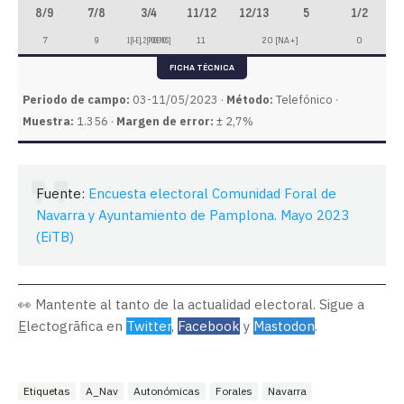
8/9
7/8
3/4
11/12
12/13
5
1/2
7
9
1 [I-E], 2 [PODEMOS]
11
20 [NA+]
0
FICHA TÉCNICA
Periodo de campo:
03-11/05/2023 ·
Método:
Telefónico ·
Muestra:
1.356 ·
Margen de error:
± 2,7%
Fuente:
Encuesta electoral Comunidad Foral de
Navarra y Ayuntamiento de Pamplona. Mayo 2023
(EiTB)
👀 Mantente al tanto de la actualidad electoral. Sigue a
E
lectogrāfica en
Twitter
,
Facebook
y
Mastodon
.
Etiquetas
A_Nav
Autonómicas
Forales
Navarra