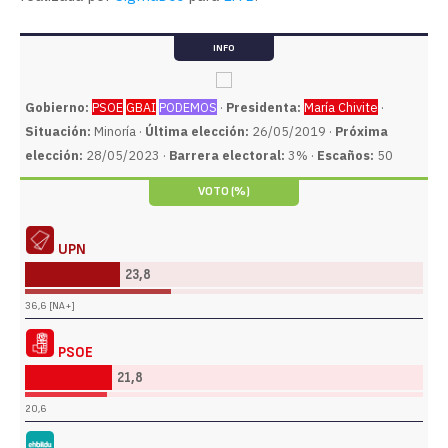
INFO
Gobierno:
PSOE
GBAI
PODEMOS
·
Presidenta:
María Chivite
·
Situación:
Minoría ·
Última elección:
26/05/2019 ·
Próxima
elección:
28/05/2023 ·
Barrera electoral:
3% ·
Escaños:
50
VOTO (%)
UPN
23,8
36,6 [NA+]
PSOE
21,8
20,6