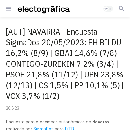
[AUT] NAVARRA · Encuesta
SigmaDos 20/05/2023: EH BILDU
16,2% (8/9) | GBAI 14,6% (7/8) |
CONTIGO-ZUREKIN 7,2% (3/4) |
PSOE 21,8% (11/12) | UPN 23,8%
(12/13) | CS 1,5% | PP 10,1% (5) |
VOX 3,7% (1/2)
20.5.23
Encuesta para elecciones autonómicas en
Navarra
realizada por
SigmaDos
para
EiTB
.