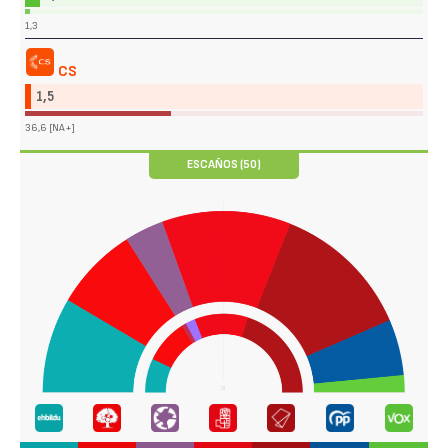
1,3
CS
1,5
36,6 [NA+]
ESCAÑOS (50)