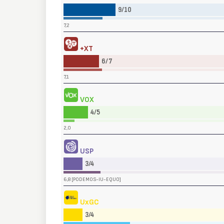
9/10
7,2
+XT
6/7
7,1
VOX
4/5
2,0
USP
3/4
6,8 [PODEMOS-IU-EQUO]
UxGC
3/4