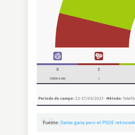
0
2
2 [PODEMOS-IU-EQUO]
2
Periodo de campo:
12-17/05/2023 ·
Método:
Telefó
Fuente:
Darias gana pero el PSOE retrocede