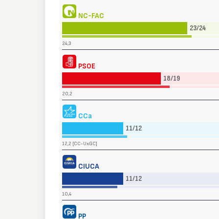
NC-FAC
23/24
24,3
PSOE
18/19
20,2
CCa
11/12
12,2 [CC-UxGC]
CIUCA
11/12
10,4
PP