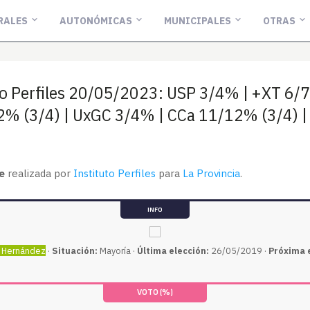
RALES
AUTONÓMICAS
MUNICIPALES
OTRAS
to Perfiles 20/05/2023: USP 3/4% | +XT 6/
% (3/4) | UxGC 3/4% | CCa 11/12% (3/4) |
e
realizada por
Instituto Perfiles
para
La Provincia
.
INFO
 Hernández
·
Situación:
Mayoría ·
Última elección:
26/05/2019 ·
Próxima 
VOTO (%)