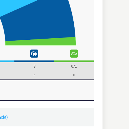
3
0/1
2
0
cia)