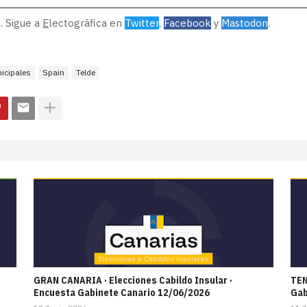
. Sigue a
E
lectogrāfica en
Twitter
,
Facebook
y
Mastodon
.
icipales
Spain
Telde
GRAN CANARIA · Elecciones Cabildo Insular ·
TEN
Encuesta Gabinete Canario 12/06/2026
Gab