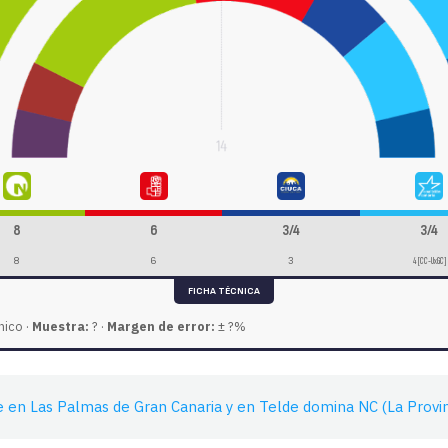
8
6
3/4
3/4
8
6
3
4 [CC-UxGC]
FICHA TÉCNICA
nico ·
Muestra:
? ·
Margen de error:
± ?%
 en Las Palmas de Gran Canaria y en Telde domina NC (La Provin