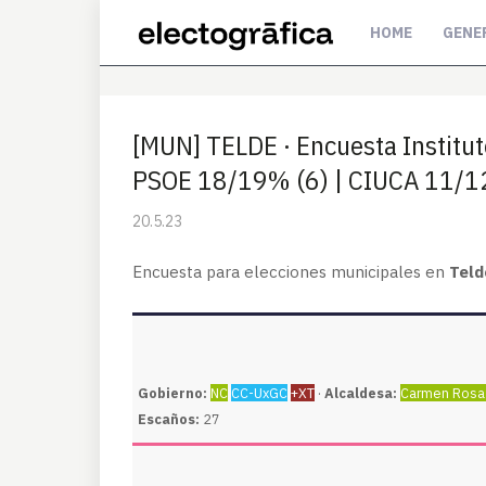
HOME
GENE
[MUN] TELDE · Encuesta Institu
PSOE 18/19% (6) | CIUCA 11/12
20.5.23
Encuesta para elecciones municipales en
Teld
Gobierno:
NC
CC-UxGC
+XT
·
Alcaldesa:
Carmen Rosa
Escaños:
27