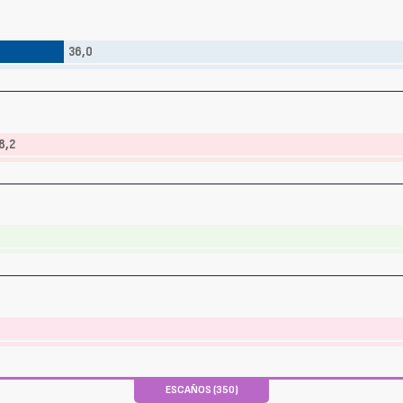
36,0
8,2
ESCAÑOS (350)