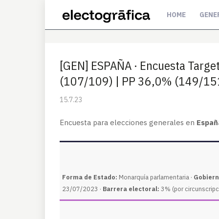
HOME
GENE
[GEN] ESPAÑA · Encuesta Targe
(107/109) | PP 36,0% (149/15
15.7.23
Encuesta para elecciones generales en
Españ
Forma de Estado:
Monarquía parlamentaria ·
Gobiern
23/07/2023 ·
Barrera electoral:
3% (por circunscripc