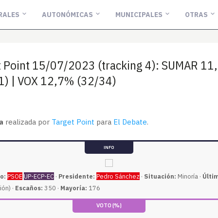
RALES
AUTONÓMICAS
MUNICIPALES
OTRAS
t Point 15/07/2023 (tracking 4): SUMAR 1
1) | VOX 12,7% (32/34)
a
realizada por
Target Point
para
El Debate
.
INFO
o:
PSOE
UP-ECP-EC
·
Presidente:
Pedro Sánchez
·
Situación:
Minoría ·
Últi
ión) ·
Escaños:
350 ·
Mayoría:
176
VOTO (%)