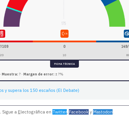
7/109
0
149/
120
10
8
FICHA TÉCNICA
·
Muestra:
? ·
Margen de error:
± ?%
os y supera los 150 escaños (El Debate)
. Sigue a
E
lectogrāfica en
Twitter
,
Facebook
y
Mastodon
.