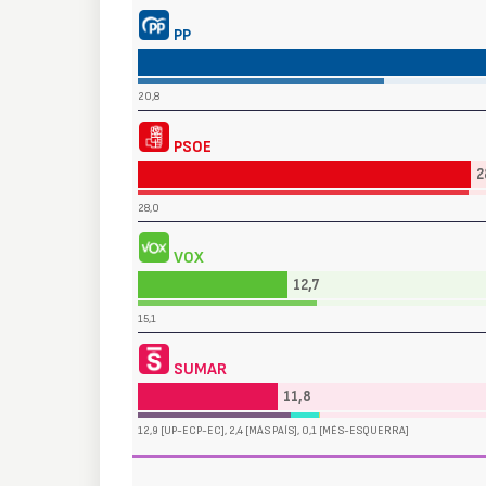
PP
20,8
PSOE
2
28,0
VOX
12,7
15,1
SUMAR
11,8
12,9 [UP-ECP-EC], 2,4 [MÁS PAÍS], 0,1 [MÉS-ESQUERRA]