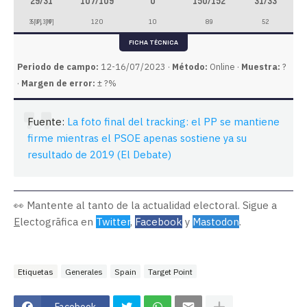
29/31
107/109
0
150/152
31/33
35 [UP], 3 [MP]
120
10
89
52
FICHA TÉCNICA
Periodo de campo:
12-16/07/2023 ·
Método:
Online ·
Muestra:
?
·
Margen de error:
± ?%
Fuente:
La foto final del tracking: el PP se mantiene
firme mientras el PSOE apenas sostiene ya su
resultado de 2019 (El Debate)
👀 Mantente al tanto de la actualidad electoral. Sigue a
E
lectogrāfica en
Twitter
,
Facebook
y
Mastodon
.
Etiquetas
Generales
Spain
Target Point
Facebook