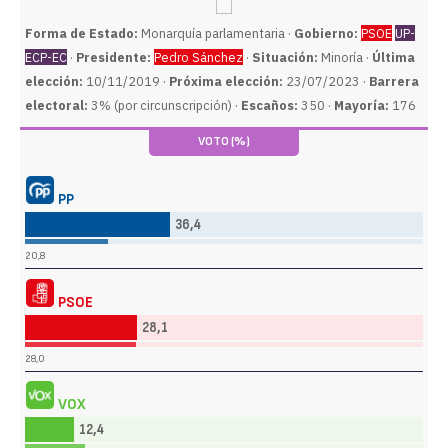
Forma de Estado:
Monarquía parlamentaria ·
Gobierno:
PSOE
UP-
ECP-EC
·
Presidente:
Pedro Sánchez
·
Situación:
Minoría ·
Última
elección:
10/11/2019 ·
Próxima elección:
23/07/2023 ·
Barrera
electoral:
3% (por circunscripción) ·
Escaños:
350 ·
Mayoría:
176
VOTO (%)
PP
36,4
20,8
PSOE
28,1
28,0
VOX
12,4