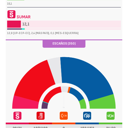
15,1
SUMAR
12,1
12,9 [UP-ECP-EC], 2,4 [MÁS PAÍS], 0,1 [MÉS-ESQUERRA]
ESCAÑOS (350)