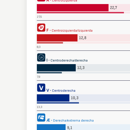
A ·
Centroizquierda
22,7
27,5
F ·
Centroizquierda/izquierda
12,8
8,3
I ·
Centroderecha/derecha
12,3
7,9
V ·
Centroderecha
10,3
13,3
Æ ·
Derecha/extrema derecha
9,1