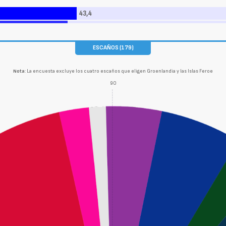
43,4
ESCAÑOS (179)
Nota
: La encuesta excluye los cuatro escaños que eligen Groenlandia y las Islas Feroe
90