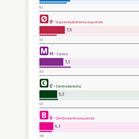
8,1
Ø ·
Izquierda/extrema izquierda
7,5
5,1
M ·
Centro
7,1
9,3
C ·
Centroderecha
5,2
5,5
B ·
Centro/centroizquierda
4,1
3,8