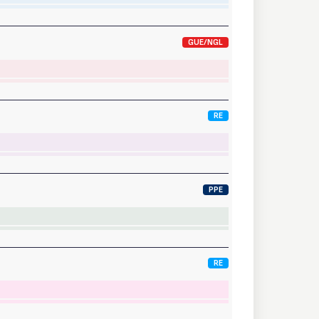
GUE/NGL
RE
PPE
RE