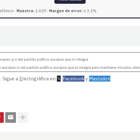
efónico ·
Muestra:
1.029 ·
Margen de error:
± 3,1%
opeo y/o del partido político europeo que lo integra
europeo ni del partido político europeo que lo integra pero mantiene vínculos ideo
. Sigue a
E
lectogrāfica en
𝕏
,
Facebook
y
Mastodon
.