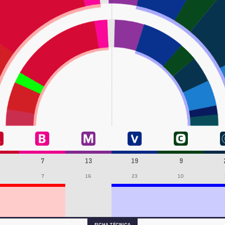
7
13
19
9
7
16
23
10
FICHA TÉCNICA