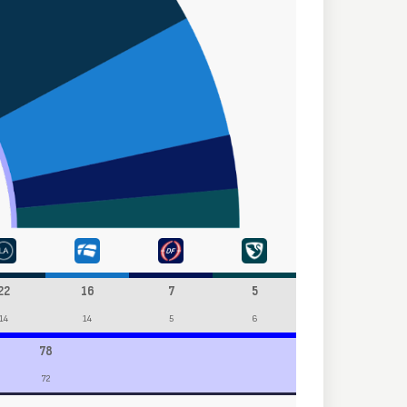
22
16
7
5
14
14
5
6
78
72