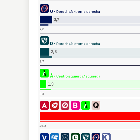
O ·
Derecha/extrema derecha
3,7
2,6
D ·
Derecha/extrema derecha
2,8
3,7
Å ·
Centroizquierda/izquierda
1,9
3,3
49,0