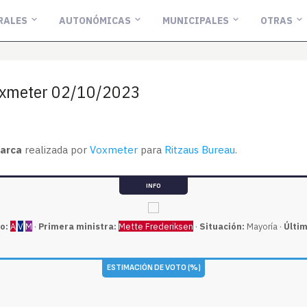
RALES
AUTONÓMICAS
MUNICIPALES
OTRAS
oxmeter 02/10/2023
arca
realizada por
Voxmeter
para
Ritzaus Bureau
.
INFO
o:
A
V
M
·
Primera ministra:
Mette Frederiksen
·
Situación:
Mayoría ·
Últim
ESTIMACIÓN DE VOTO (%)