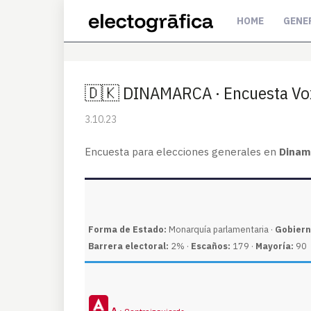
HOME
GENE
🇩🇰 DINAMARCA · Encuesta V
3.10.23
Encuesta para elecciones generales en
Dinam
Forma de Estado:
Monarquía parlamentaria ·
Gobiern
Barrera electoral:
2% ·
Escaños:
179 ·
Mayoría:
90