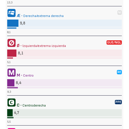
13,3
NI
Æ ·
Derecha/extrema derecha
9,8
8,1
GUE/NGL
Ø ·
Izquierda/extrema izquierda
8,1
5,1
RE
M ·
Centro
6,4
9,3
PPE
C ·
Centroderecha
4,7
5,5