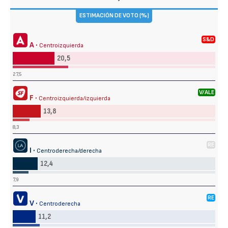
ESTIMACIÓN DE VOTO (%)
S&D
A ·
Centroizquierda
20,5
27,5
V/ALE
F ·
Centroizquierda/izquierda
13,8
8,3
RE
I ·
Centroderecha/derecha
12,4
7,9
RE
V ·
Centroderecha
11,2