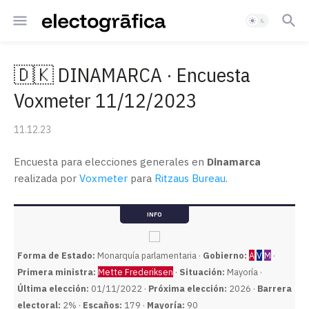
🇩🇰 DINAMARCA · Encuesta
Voxmeter 11/12/2023
11.12.23
Encuesta para elecciones generales en
Dinamarca
realizada por
Voxmeter
para
Ritzaus Bureau
.
INFO
Forma de Estado:
Monarquía parlamentaria ·
Gobierno:
A
V
M
·
Primera ministra:
Mette Frederiksen
·
Situación:
Mayoría ·
Última elección:
01/11/2022 ·
Próxima elección:
2026 ·
Barrera
electoral:
2% ·
Escaños:
179 ·
Mayoría:
90