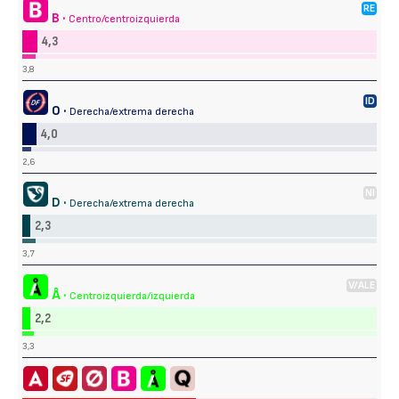
RE
B ·
Centro/centroizquierda
4,3
3,8
ID
O ·
Derecha/extrema derecha
4,0
2,6
NI
D ·
Derecha/extrema derecha
2,3
3,7
V/ALE
Å ·
Centroizquierda/izquierda
2,2
3,3