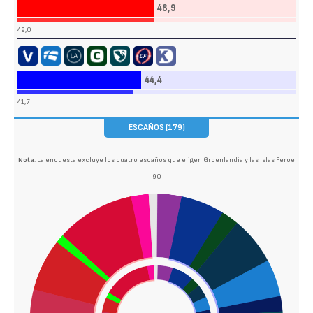
48,9
49,0
44,4
41,7
ESCAÑOS (179)
Nota
: La encuesta excluye los cuatro escaños que eligen Groenlandia y las Islas Feroe
90