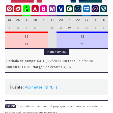
14
24
4
36
8
11
20
8
22
17
7
4
9
15
6
50
7
16
23
10
14
14
5
6
86
78
87
72
FICHA TÉCNICA
Periodo de campo:
04-10/12/2023 ·
Método:
Telefónico ·
Muestra:
1.020 ·
Margen de error:
± 3,1%
Fuente:
Voxmeter [📄PDF]
El partido es miembro del grupo parlamentario europeo y/o del
GRUPO
partido político europeo que lo integra