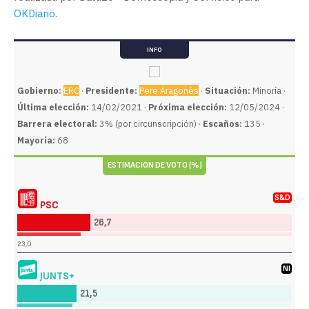
OKDiario
.
INFO
Gobierno:
ERC
·
Presidente:
Pere Aragonès
·
Situación:
Minoría ·
Última elección:
14/02/2021 ·
Próxima elección:
12/05/2024 ·
Barrera electoral:
3% (por circunscripción) ·
Escaños:
135 ·
Mayoría:
68
ESTIMACIÓN DE VOTO (%)
S&D
PSC
26,7
23,0
NI
JUNTS+
21,5