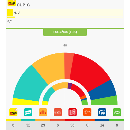
CUP-G
4,8
6,7
ESCAÑOS (135)
68
6
32
29
8
38
0
14
8