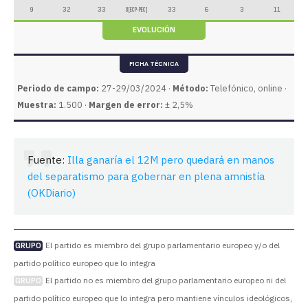
9
32
33
8 [ECP-PEC]
33
6
3
11
EVOLUCIÓN
FICHA TÉCNICA
Periodo de campo:
27-29/03/2024 ·
Método:
Telefónico, online ·
Muestra:
1.500 ·
Margen de error:
± 2,5%
Fuente:
Illa ganaría el 12M pero quedará en manos
del separatismo para gobernar en plena amnistía
(OKDiario)
El partido es miembro del grupo parlamentario europeo y/o del
GRUPO
partido político europeo que lo integra
El partido no es miembro del grupo parlamentario europeo ni del
GRUPO
partido político europeo que lo integra pero mantiene vínculos ideológicos,