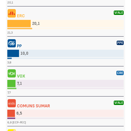
20,1
V/ALE
ERC
20,1
21,3
PPE
PP
10,0
3,8
CRE
VOX
7,1
7,7
V/ALE
COMUNS SUMAR
6,5
6,9 [ECP-PEC]