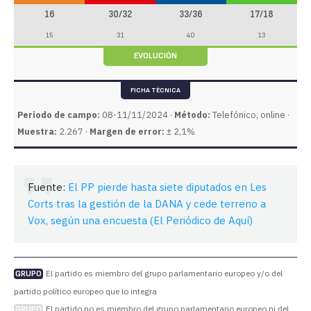
16
30/32
33/36
17/18
15
31
40
13
EVOLUCIÓN
FICHA TÉCNICA
Periodo de campo:
08-11/11/2024 ·
Método:
Telefónico, online ·
Muestra:
2.267 ·
Margen de error:
± 2,1%
Fuente:
El PP pierde hasta siete diputados en Les
Corts tras la gestión de la DANA y cede terreno a
Vox, según una encuesta (El Periódico de Aquí)
El partido es miembro del grupo parlamentario europeo y/o del
GRUPO
partido político europeo que lo integra
El partido no es miembro del grupo parlamentario europeo ni del
GRUPO