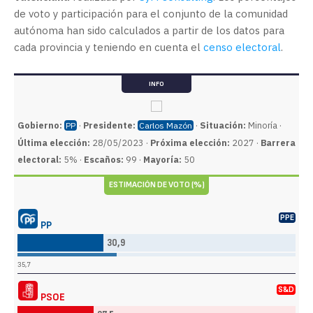
de voto y participación para el conjunto de la comunidad
autónoma han sido calculados a partir de los datos para
cada provincia y teniendo en cuenta el
censo electoral
.
INFO
Gobierno:
·
Presidente:
·
Situación:
Minoría ·
PP
Carlos Mazón
Última elección:
28/05/2023 ·
Próxima elección:
2027 ·
Barrera
electoral:
5% ·
Escaños:
99 ·
Mayoría:
50
ESTIMACIÓN DE VOTO (%)
PPE
PP
30,9
35,7
S&D
PSOE