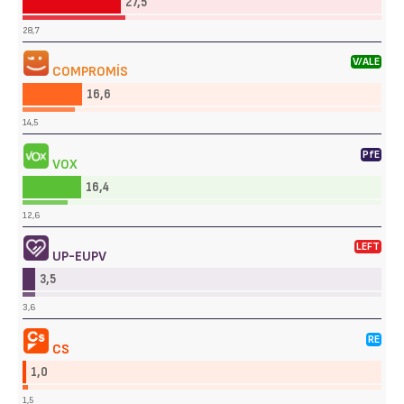
27,5
28,7
V/ALE
COMPROMÍS
16,6
14,5
PfE
VOX
16,4
12,6
LEFT
UP-EUPV
3,5
3,6
RE
CS
1,0
1,5