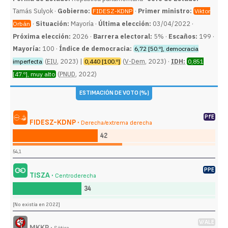
Tamás Sulyok ·
Gobierno:
·
Primer ministro:
FIDESZ-KDNP
Viktor
·
Situación:
Mayoría ·
Última elección:
03/04/2022 ·
Orbán
Próxima elección:
2026 ·
Barrera electoral:
5% ·
Escaños:
199 ·
Mayoría:
100 ·
Índice de democracia:
6,72 [50.º], democracia
(
EIU
, 2023) |
(
V-Dem
, 2023) ·
IDH:
imperfecta
0,440 [100.º]
0,851
(
PNUD
, 2022)
[47.º], muy alto
ESTIMACIÓN DE VOTO (%)
PfE
FIDESZ-KDNP ·
Derecha/extrema derecha
42
54,1
PPE
TISZA ·
Centroderecha
34
[No existía en 2022]
V/ALE
MKKP ·