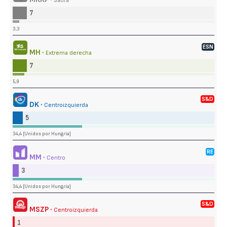
Sátira
7
3,3
ESN
MH ·
Extrema derecha
7
5,9
S&D
DK ·
Centroizquierda
5
34,4 [Unidos por Hungría]
RE
MM ·
Centro
3
34,4 [Unidos por Hungría]
S&D
MSZP ·
Centroizquierda
1