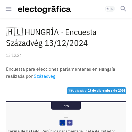
🇭🇺 HUNGRÍA · Encuesta
Századvég 13/12/2024
13.12.24
Encuesta para elecciones parlamentarias en
Hungría
realizada por
Századvég
.
🗓️ Publicada el
13 de diciembre de 2024
INFO
Forma de Estado:
República parlamentaria ·
Jefe de Estado: