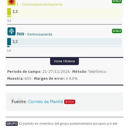
V/ALE
L ·
Centroizquierda/izquierda
3,3
3,2
V/ALE
PAN ·
Centroizquierda
3,2
1,9
FICHA TÉCNICA
Periodo de campo:
21-27/11/2024 ·
Método:
Telefónico ·
Muestra:
605 ·
Margen de error:
± 4,0%
Fuente:
Correio da Manhã
📄PDF
El partido es miembro del grupo parlamentario europeo y/o del
GRUPO