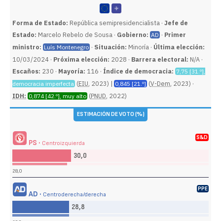
Forma de Estado:
República semipresidencialista ·
Jefe de
Estado:
Marcelo Rebelo de Sousa ·
Gobierno:
·
Primer
AD
ministro:
·
Situación:
Minoría ·
Última elección:
Luís Montenegro
10/03/2024 ·
Próxima elección:
2028 ·
Barrera electoral:
N/A ·
Escaños:
230 ·
Mayoría:
116 ·
Índice de democracia:
7,75 [31.º],
(
EIU
, 2023) |
(
V-Dem
, 2023) ·
democracia imperfecta
0,845 [21.º]
IDH:
(
PNUD
, 2022)
0,874 [42.º], muy alto
ESTIMACIÓN DE VOTO (%)
S&D
PS ·
Centroizquierda
30,0
28,0
PPE
AD ·
Centroderecha/derecha
28,8