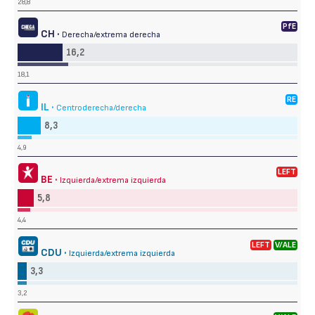
28,8
PfE
CH ·
Derecha/extrema derecha
16,2
18,1
RE
IL ·
Centroderecha/derecha
8,3
4,9
LEFT
BE ·
Izquierda/extrema izquierda
5,8
4,4
LEFT
V/ALE
CDU ·
Izquierda/extrema izquierda
3,3
3,2