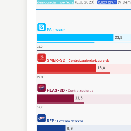
(
EIU
, 2023) |
(
V-Dem
democracia imperfecta
0,823 [29.º]
PS ·
Centro
23,9
18,0
SMER-SD ·
Centroizquierda/izquierda
18,4
22,9
HLAS-SD ·
Centroizquierda
11,5
14,7
REP ·
Extrema derecha
8,9