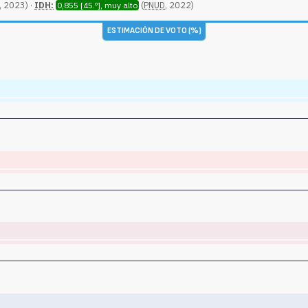
, 2023) ·
IDH:
(
PNUD
, 2022)
0,855 [45.º], muy alto
ESTIMACIÓN DE VOTO (%)