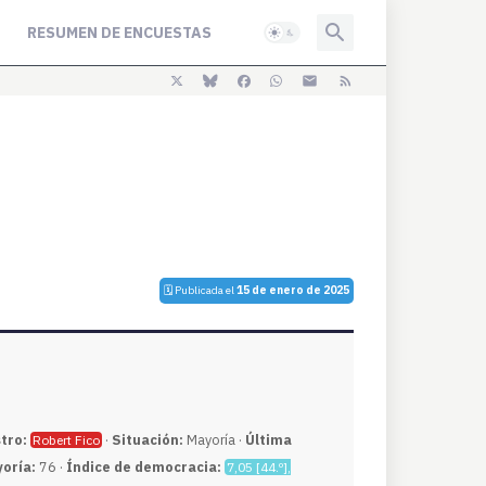
RESUMEN DE ENCUESTAS
🗓️ Publicada el
15 de enero de 2025
tro:
·
Situación:
Mayoría ·
Última
Robert Fico
oría:
76 ·
Índice de democracia:
7,05 [44.º],