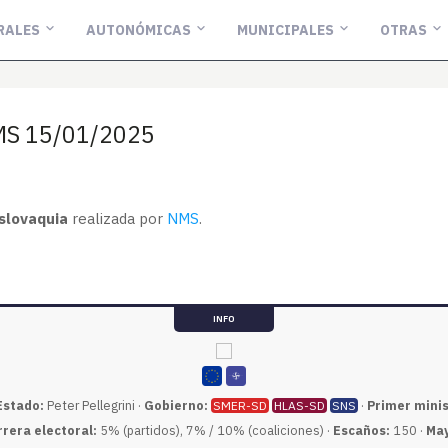
RALES
AUTONÓMICAS
MUNICIPALES
OTRAS
NMS 15/01/2025
slovaquia
realizada por
NMS
.
INFO
Estado:
Peter Pellegrini ·
Gobierno:
·
Primer minis
SMER-SD
HLAS-SD
SNS
rrera electoral:
5% (partidos), 7% / 10% (coaliciones) ·
Escaños:
150 ·
May