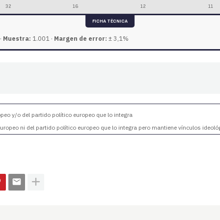
32
16
12
11
FICHA TÉCNICA
·
Muestra:
1.001 ·
Margen de error:
± 3,1%
eo y/o del partido político europeo que lo integra
ropeo ni del partido político europeo que lo integra pero mantiene vínculos ideoló