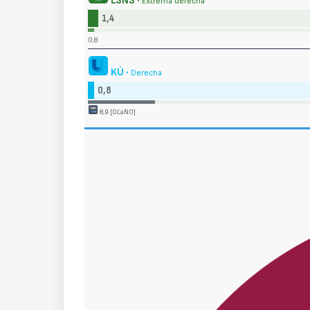
ĽSNS ·
Extrema derecha
1,4
0,8
KÚ ·
Derecha
0,8
8,9 [OĽaNO]