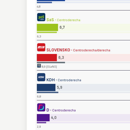
4,8
SaS ·
Centroderecha
6,7
6,3
SLOVENSKO ·
Centroderecha/derecha
6,3
8,9 [OĽaNO]
KDH ·
Centroderecha
5,9
6,8
D ·
Centroderecha
4,0
2,9