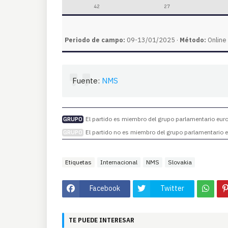
42
27
Periodo de campo:
09-13/01/2025 ·
Método:
Online 
Fuente:
NMS
El partido es miembro del grupo parlamentario europ
GRUPO
El partido no es miembro del grupo parlamentario eu
GRUPO
Etiquetas
Internacional
NMS
Slovakia
Facebook
Twitter
TE PUEDE INTERESAR