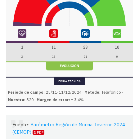
1
11
23
10
2
13
21
9
EVOLUCIÓN
FICHA TÉCNICA
Periodo de campo:
25/11-11/12/2024 ·
Método:
Telefónico ·
Muestra:
820 ·
Margen de error:
± 3,4%
Fuente:
Barómetro Región de Murcia. Invierno 2024
(CEMOP)
📄PDF