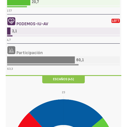
20,7
17,7
LEFT
PODEMOS-IU-AV
3,1
4,7
Participación
60,1
63,3
ESCAÑOS (45)
23