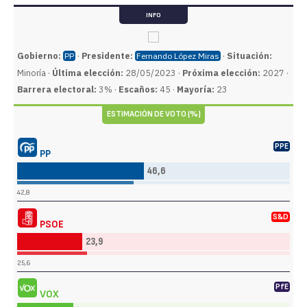
INFO
Gobierno:
·
Presidente:
·
Situación:
PP
Fernando López Miras
Minoría ·
Última elección:
28/05/2023 ·
Próxima elección:
2027 ·
Barrera electoral:
3% ·
Escaños:
45 ·
Mayoría:
23
ESTIMACIÓN DE VOTO (%)
PPE
PP
46,6
42,8
S&D
PSOE
23,9
25,6
PfE
VOX