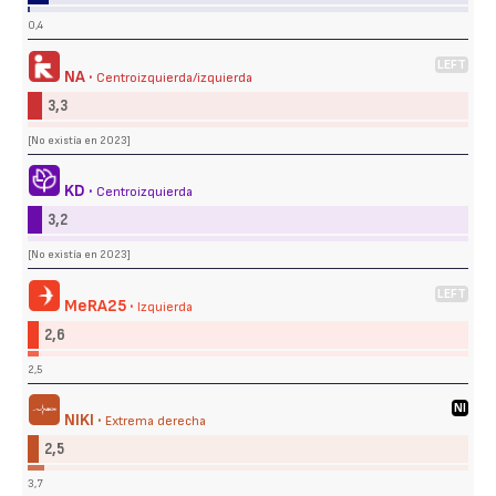
0,4
LEFT
NA ·
Centroizquierda/izquierda
3,3
[No existía en 2023]
KD ·
Centroizquierda
3,2
[No existía en 2023]
LEFT
MeRA25 ·
Izquierda
2,6
2,5
NI
NIKI ·
Extrema derecha
2,5
3,7