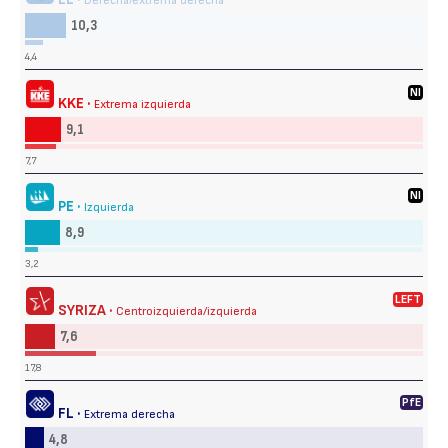
Derecha/extrema derecha
10,3
4,4
NI
KKE ·
Extrema izquierda
9,1
7,7
NI
PE ·
Izquierda
8,9
3,2
LEFT
SYRIZA ·
Centroizquierda/izquierda
7,6
17,8
PfE
FL ·
Extrema derecha
4,8