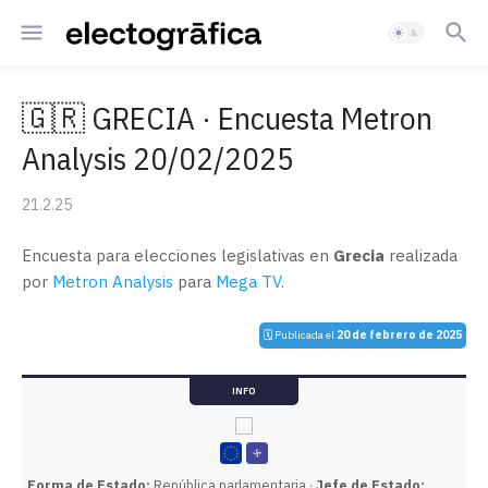
🇬🇷 GRECIA · Encuesta Metron
Analysis 20/02/2025
21.2.25
Encuesta para elecciones legislativas en
Grecia
realizada
por
Metron Analysis
para
Mega TV
.
🗓️ Publicada el
20 de febrero de 2025
INFO
Forma de Estado:
República parlamentaria ·
Jefe de Estado: