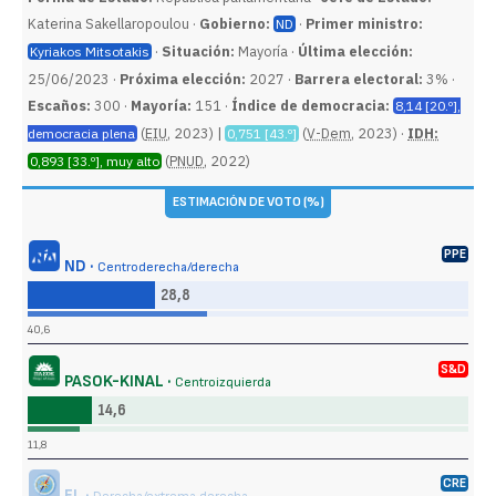
Katerina Sakellaropoulou ·
Gobierno:
·
Primer ministro:
ND
·
Situación:
Mayoría ·
Última elección:
Kyriakos Mitsotakis
25/06/2023 ·
Próxima elección:
2027 ·
Barrera electoral:
3% ·
Escaños:
300 ·
Mayoría:
151 ·
Índice de democracia:
8,14 [20.º],
(
EIU
, 2023) |
(
V-Dem
, 2023) ·
IDH:
democracia plena
0,751 [43.º]
(
PNUD
, 2022)
0,893 [33.º], muy alto
ESTIMACIÓN DE VOTO (%)
PPE
ND ·
Centroderecha/derecha
28,8
40,6
S&D
PASOK-KINAL ·
Centroizquierda
14,6
11,8
CRE
EL ·