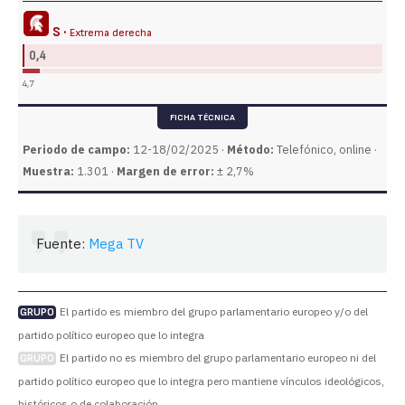
S ·
Extrema derecha
0,4
4,7
FICHA TÉCNICA
Periodo de campo:
12-18/02/2025 ·
Método:
Telefónico, online ·
Muestra:
1.301 ·
Margen de error:
± 2,7%
Fuente:
Mega TV
El partido es miembro del grupo parlamentario europeo y/o del
GRUPO
partido político europeo que lo integra
El partido no es miembro del grupo parlamentario europeo ni del
GRUPO
partido político europeo que lo integra pero mantiene vínculos ideológicos,
históricos o de colaboración